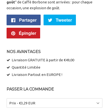
goût
" de Caffè Borbone sont arrivées : pour chaque
occasion, une explosion de goût.
Partager
Partager
Tweeter
Tweeter
sur
sur
Épingler
Épingler
Facebook
Twitter
sur
NOS AVANTAGES
Pinterest
Livraison GRATUITE à partir de €49,00
Quantité Limitée
Livraison Partout en EUROPE !
PASSER LA COMMANDE