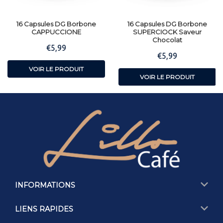
16 Capsules DG Borbone
16 Capsules DG Borbone
CAPPUCCIONE
SUPERCIOCK Saveur
Chocolat
€5,99
Prix
€5,99
€5,99
Prix
€5,99
régulier
régulier
VOIR LE PRODUIT
VOIR LE PRODUIT
INFORMATIONS
LIENS RAPIDES