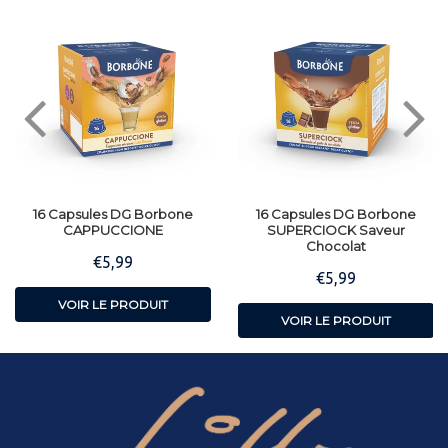
16 Capsules DG Borbone
16 Capsules DG Borbone
CAPPUCCIONE
SUPERCIOCK Saveur
Chocolat
€5,99
Prix
€5,99
€5,99
Prix
€5,99
régulier
régulier
VOIR LE PRODUIT
VOIR LE PRODUIT