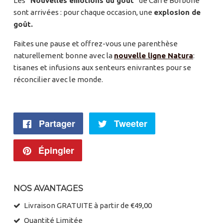
Les
"Nouvelles émotions du goût"
de Caffè Borbone
sont arrivées : pour chaque occasion, une
explosion de
goût.
Faites une pause et offrez-vous une parenthèse
naturellement bonne avec la
nouvelle ligne Natura
:
tisanes et infusions aux senteurs enivrantes pour se
réconcilier avec le monde.
Partager
Partager
Tweeter
Tweeter
sur
sur
Épingler
Épingler
Facebook
Twitter
sur
NOS AVANTAGES
Pinterest
Livraison GRATUITE à partir de €49,00
Quantité Limitée